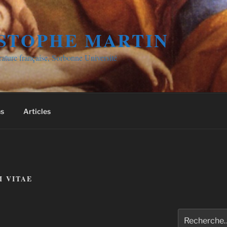
STOPHE MARTIN
érature française, Sorbonne Université
ns
Articles
 VITAE
Recherche
pour