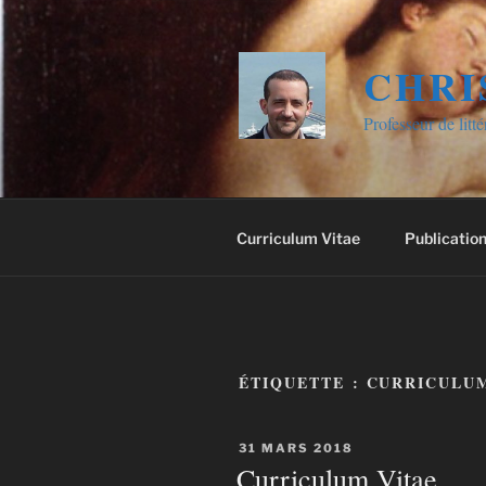
Aller
au
contenu
CHRI
principal
Professeur de litt
Curriculum Vitae
Publicatio
ÉTIQUETTE :
CURRICULUM
PUBLIÉ
31 MARS 2018
LE
Curriculum Vitae