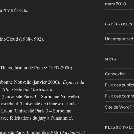
mars 2018
e
au XVIII
siècle.
CATÉGORIES
int-Cloud (1988-1992).
Uncategorized
.
MÉTA
Thiers, Institut de France (1997-2000)
Connexion
Sorbonne Nouvelle (janvier 2000).
Espaces du
Flux des public
VIIIe siècle (de Marivaux à
(Université Paris 3 – Sorbonne Nouvelle) ;
Flux des comm
rosrichard (Université de Genève) ; Jurés :
Site de WordP
 Lafon (Université Paris 3 – Sorbonne
ec félicitations du jury à l’unanimité.
PLEASE FOLL
niversité Paris 3, novembre 2006)
Fiction(s) et