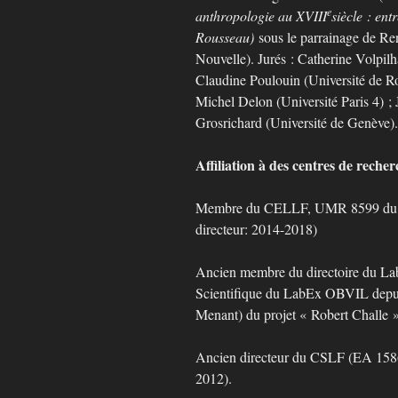
e
anthropologie au XVIII
siècle : ent
Rousseau)
sous le parrainage de Re
Nouvelle). Jurés : Catherine Volpi
Claudine Poulouin (Université de Ro
Michel Delon (Université Paris 4) ; 
Grosrichard (Université de Genève).
Affiliation à des centres de recher
Membre du CELLF, UMR 8599 du CN
directeur: 2014-2018)
Ancien membre du directoire du L
Scientifique du LabEx OBVIL depui
Menant) du projet « Robert Challe »
Ancien directeur du CSLF (EA 1586)
2012).