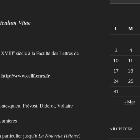
:
iculum Vitae
L
M
3
4
e
u XVIII
siècle à la Faculté des Lettres de
10
11
17
18
)
http://www.cellf.cnrs.fr
24
25
31
« Mar
tesquieu, Prévost, Diderot, Voltaire
 Lumières
ARCHIVES
 particulier jusqu’à
La Nouvelle Héloïse
).