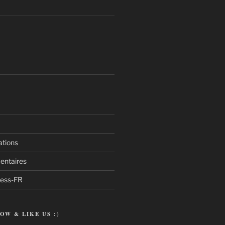
ations
entaires
ress-FR
OW & LIKE US :)