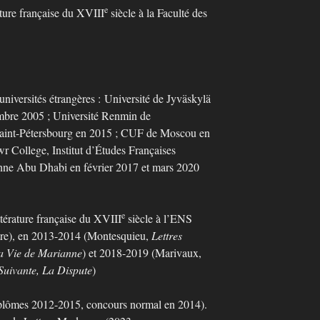
e
e française du XVIII
siècle à la Faculté des
niversités étrangères :
Université de Jyväskylä
embre 2005 ; Université Renmin de
aint-Pétersbourg en 2015 ; CUF de Moscou en
r College, Institut d’Études Françaises
onne Abu Dhabi en février 2017 et mars 2020
e
térature française du XVIII
siècle à l’ENS
re), en 2013-2014 (Montesquieu,
Lettres
a Vie de Marianne
) et 2018-2019 (Marivaux,
Suivante, La Dispute
)
plômes 2012-2015, concours normal en 2014).