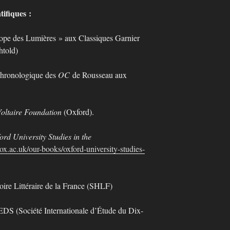
tifiques :
rope des Lumières » aux Classiques Garnier
htold)
 chronologique des
OC
de Rousseau aux
oltaire Foundation
(Oxford).
ord University Studies in the
ox.ac.uk/our-books/oxford-university-studies-
ire Littéraire de la France (SHLF)
EDS (Société Internationale d’Étude du Dix-