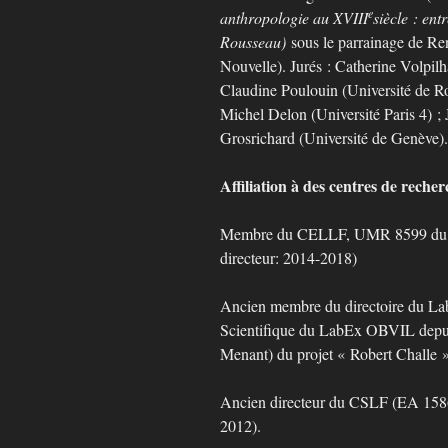
e
anthropologie au XVIII
siècle : ent
Rousseau)
sous le parrainage de Re
Nouvelle). Jurés : Catherine Volpi
Claudine Poulouin (Université de Ro
Michel Delon (Université Paris 4) ; 
Grosrichard (Université de Genève).
Affiliation à des centres de recher
Membre du CELLF, UMR 8599 du CN
directeur: 2014-2018)
Ancien membre du directoire du L
Scientifique du LabEx OBVIL depui
Menant) du projet « Robert Challe »
Ancien directeur du CSLF (EA 1586)
2012).