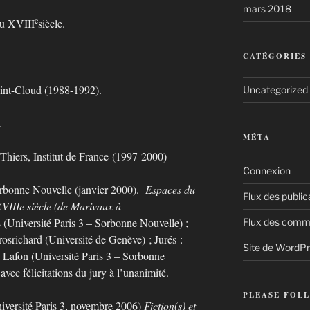
mars 2018
e
au XVIII
siècle.
CATÉGORIES
int-Cloud (1988-1992).
Uncategorized
.
MÉTA
Thiers, Institut de France (1997-2000)
Connexion
Sorbonne Nouvelle (janvier 2000).
Espaces du
Flux des public
VIIIe siècle (de Marivaux à
(Université Paris 3 – Sorbonne Nouvelle) ;
Flux des comm
rosrichard (Université de Genève) ; Jurés :
Site de WordP
 Lafon (Université Paris 3 – Sorbonne
ec félicitations du jury à l’unanimité.
PLEASE FOLL
niversité Paris 3, novembre 2006)
Fiction(s) et