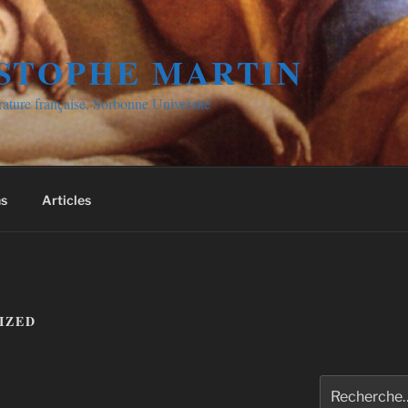
STOPHE MARTIN
érature française, Sorbonne Université
ns
Articles
IZED
Recherche
pour