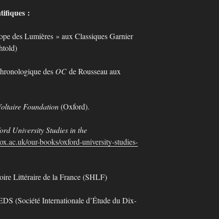
tifiques :
rope des Lumières » aux Classiques Garnier
htold)
 chronologique des
OC
de Rousseau aux
oltaire Foundation
(Oxford).
ord University Studies in the
ox.ac.uk/our-books/oxford-university-studies-
ire Littéraire de la France (SHLF)
EDS (Société Internationale d’Étude du Dix-