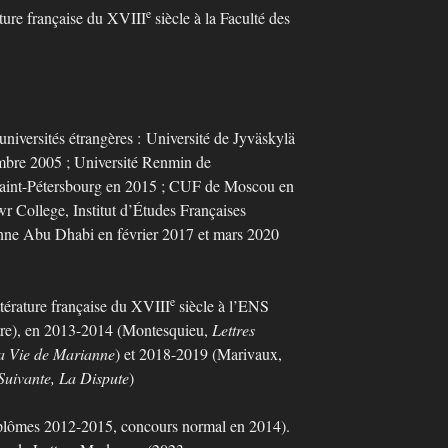
e
e française du XVIII
siècle à la Faculté des
niversités étrangères :
Université de Jyväskylä
embre 2005 ; Université Renmin de
aint-Pétersbourg en 2015 ; CUF de Moscou en
r College, Institut d’Études Françaises
onne Abu Dhabi en février 2017 et mars 2020
e
térature française du XVIII
siècle à l’ENS
re), en 2013-2014 (Montesquieu,
Lettres
a Vie de Marianne
) et 2018-2019 (Marivaux,
Suivante, La Dispute
)
plômes 2012-2015, concours normal en 2014).