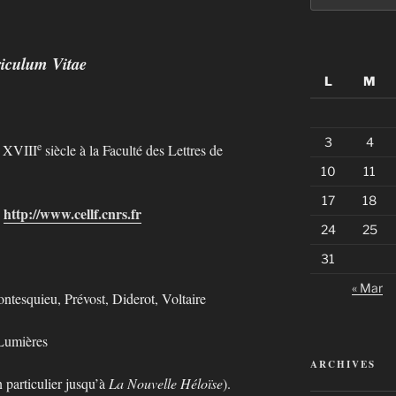
:
iculum Vitae
L
M
3
4
e
u XVIII
siècle à la Faculté des Lettres de
10
11
17
18
)
http://www.cellf.cnrs.fr
24
25
31
« Mar
tesquieu, Prévost, Diderot, Voltaire
 Lumières
ARCHIVES
 particulier jusqu’à
La Nouvelle Héloïse
).