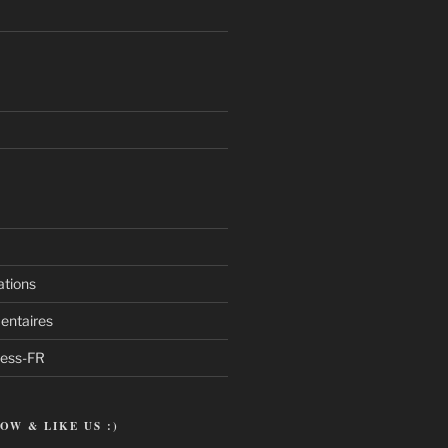
ations
entaires
ress-FR
OW & LIKE US :)