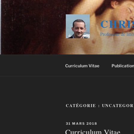
Aller
au
contenu
CHRI
principal
Professeur de litt
Curriculum Vitae
Publicatio
CATÉGORIE :
UNCATEGOR
PUBLIÉ
31 MARS 2018
LE
Curriculum Vitae