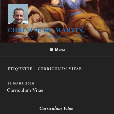
Aller
au
contenu
principal
CHRISTOPHE MARTIN
Professeur de littérature française, Sorbonne Université
Menu
ÉTIQUETTE :
CURRICULUM VITAE
PUBLIÉ
31 MARS 2018
LE
Curriculum Vitae
Curriculum Vitae