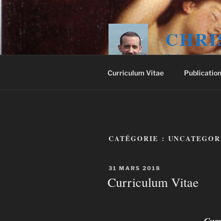
Aller
au
contenu
CHRI
principal
Professeur de litt
Curriculum Vitae
Publicatio
CATÉGORIE :
UNCATEGOR
PUBLIÉ
31 MARS 2018
LE
Curriculum Vitae
Curr