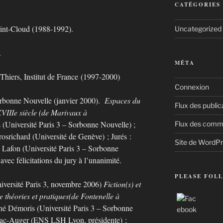
CATÉGORIES
int-Cloud (1988-1992).
Uncategorized
.
MÉTA
Thiers, Institut de France (1997-2000)
Connexion
Sorbonne Nouvelle (janvier 2000).
Espaces du
Flux des public
VIIIe siècle (de Marivaux à
(Université Paris 3 – Sorbonne Nouvelle) ;
Flux des comm
rosrichard (Université de Genève) ; Jurés :
Site de WordP
 Lafon (Université Paris 3 – Sorbonne
ec félicitations du jury à l’unanimité.
PLEASE FOLL
niversité Paris 3, novembre 2006)
Fiction(s) et
re théories et pratiques
(de Fontenelle à
né Démoris (Université Paris 3 – Sorbonne
lhac-Auger (ENS LSH Lyon, présidente) ;