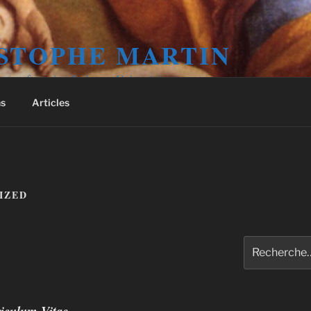
STOPHE MARTIN
érature française, Sorbonne Université
ns
Articles
IZED
Recherche
pour
:
iculum Vitae