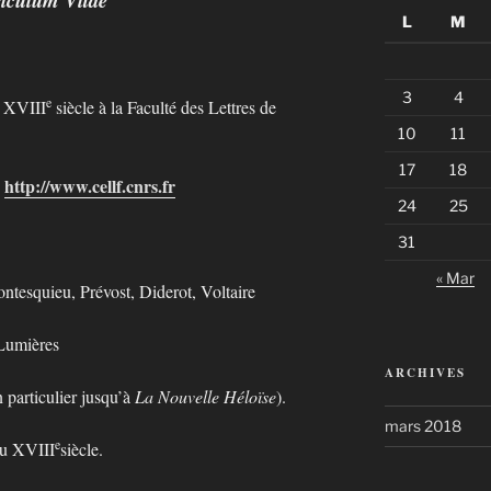
L
M
3
4
e
u XVIII
siècle à la Faculté des Lettres de
10
11
17
18
)
http://www.cellf.cnrs.fr
24
25
31
« Mar
tesquieu, Prévost, Diderot, Voltaire
 Lumières
ARCHIVES
 particulier jusqu’à
La Nouvelle Héloïse
).
mars 2018
e
au XVIII
siècle.