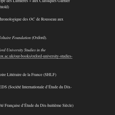
rope des Lumières » aux Classiques Garnier
htold)
 chronologique des
OC
de Rousseau aux
oltaire Foundation
(Oxford).
ord University Studies in the
ox.ac.uk/our-books/oxford-university-studies-
ire Littéraire de la France (SHLF)
EDS (Société Internationale d’Étude du Dix-
 Française d’Étude du Dix-huitième Siècle)