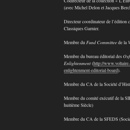
Codirecteur de la collection « L’Eu
(avec Michel Delon et Jacques Berc
Directeur coordinateur de l’édition
Classiques Garnier.
Membre du
Fund Committee
de la
V
Membre du bureau éditorial des
Oxf
Enlightenment
(
http://www.voltaire.
enlightenment-editorial-board
).
Membre du CA de la Société d’Histo
Membre du comité exécutif de la SI
huitième Siècle)
Membre du CA de la SFEDS (Société