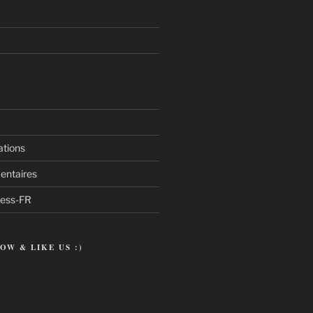
ations
entaires
ress-FR
OW & LIKE US :)