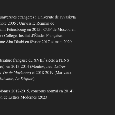
niversités étrangères :
Université de Jyväskylä
embre 2005 ; Université Renmin de
aint-Pétersbourg en 2015 ; CUF de Moscou en
r College, Institut d’Études Françaises
onne Abu Dhabi en février 2017 et mars 2020
e
térature française du XVIII
siècle à l’ENS
re), en 2013-2014 (Montesquieu,
Lettres
a Vie de Marianne
) et 2018-2019 (Marivaux,
Suivante, La Dispute
)
plômes 2012-2015, concours normal en 2014).
ion de Lettres Modernes (2023